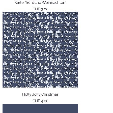
Karte "fröhliche Weihnachten"
Preis
CHF 3.00
Holly Jolly Christmas
Preis
CHF 4.00