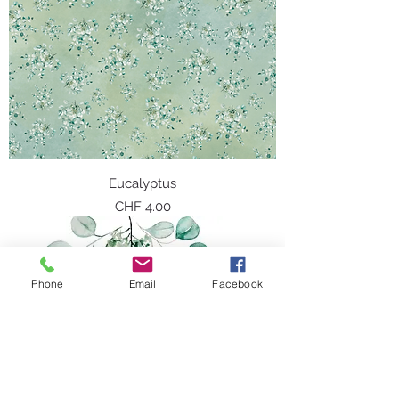
Eucalyptus
Preis
CHF 4.00
Phone
Email
Facebook