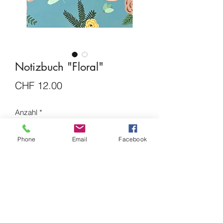
Notizbuch "Floral"
Preis
CHF 12.00
Anzahl
*
Phone
Email
Facebook
In den Warenkorb
Notizbuch Softcover, A5 mit
Fadenheftung, 200 Seiten, 100 Blatt,
100 g Recyclingpapier, unliniert